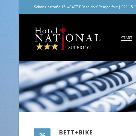
Schwerinstraße 16, 40477 Düsseldorf-Pempelfort
|
0211 51
START
BETT+BIKE
26