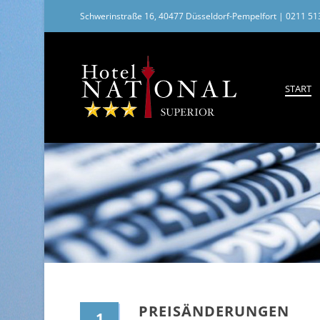
Schwerinstraße 16, 40477 Düsseldorf-Pempelfort
|
0211 51
START
PREISÄNDERUNGEN
1