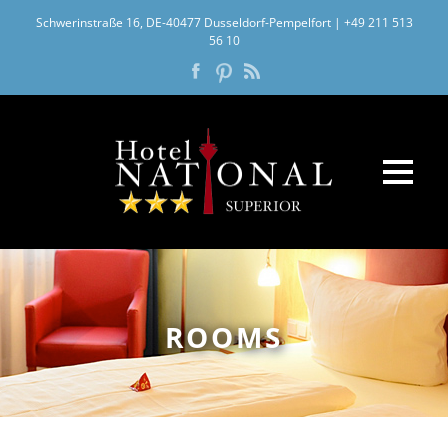
Schwerinstraße 16, DE-40477 Dusseldorf-Pempelfort
|
+49 211 513
56 10
ROOMS